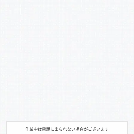
a
有
c
e
b
o
o
k
作業中は電話に出られない場合がございます