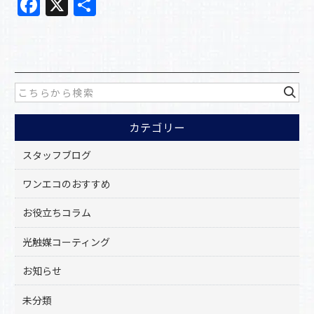
F
X
共
a
有
c
e
b
o
カテゴリー
o
k
スタッフブログ
ワンエコのおすすめ
お役立ちコラム
光触媒コーティング
お知らせ
未分類