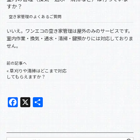
すか？
空き家管理のよくあるご質問
いいえ。ワンエコの空き家管理は屋外のみのサービスです。
室内作業・換気・通水・清掃・鍵預かりには対応しておりま
せん。
前の記事へ
«
草刈りや清掃はどこまで対応
してもらえますか？
F
X
共
a
有
c
e