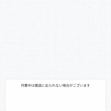
b
o
o
k
作業中は電話に出られない場合がございます