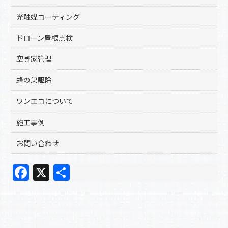
光触媒コーティング
ドローン屋根点検
空き家管理
蜂の巣駆除
ワンエコについて
施工事例
お問い合わせ
F
X
共
a
有
c
e