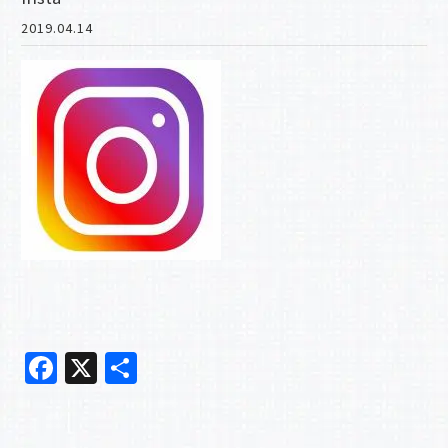
2019.04.14
F
X
共
a
有
c