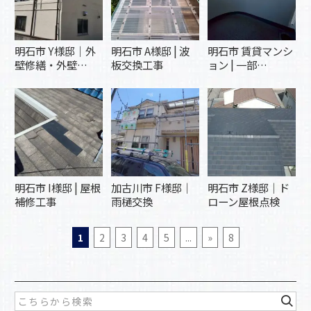
明石市 Y様邸｜外
明石市 A様邸 | 波
明石市 賃貸マンシ
壁修繕・外壁…
板交換工事
ョン | 一部…
明石市 I様邸 | 屋根
加古川市 F様邸｜
明石市 Z様邸｜ド
補修工事
雨樋交換
ローン屋根点検
1
2
3
4
5
...
»
8