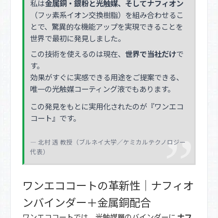
私は
金属銅・銀粉と光触媒、そしてナフィオン
（フッ素系イオン交換樹脂）を組み合わせるこ
とで、驚異的な機能アップを実現できることを
世界で最初に発見しました。
この技術を使えるのは現在、
世界で当社だけ
で
す。
効果がすぐに実感できる用途をご提案できる、
唯一の光触媒コーティング液でもあります。
この発見をもとに実用化されたのが『ワンエコ
コート』です。
― 北村 透 教授（ブルネイ大学／ケミカルテクノロジー
代表）
ワンエココートの革新性｜ナフィオ
ンバインダー＋金属銅配合
ワンエココートでは、光触媒層のバインダーに
ナフ