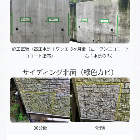
施工直後（高圧水洗＋ワンエ
8ヶ月後（左：ワンエココート
ココート塗布）
右：水洗のみ）
サイディング北面（緑色カビ）
3日後
30分後