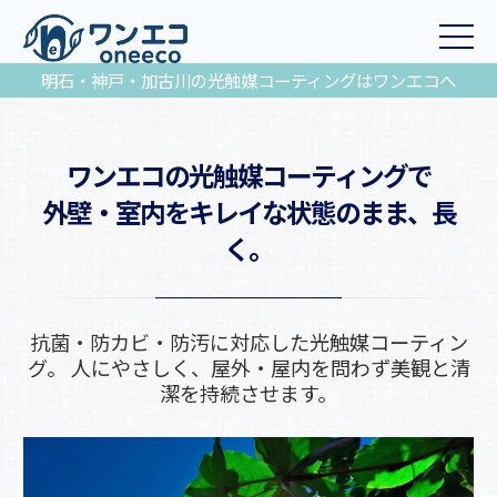
2025/08/21
蜂の巣駆除で「ぼったくり業者」に注意！適正料
NEW
金と安心業者の…
明石・神戸・加古川の光触媒コーティングはワンエコへ
2025/07/28
「加古川市 空き家管理登録事業者」として登録さ
れました
2025/12/08
ワンエコの光触媒コーティングで
【外壁を塗り替えずキレイ復活】洗浄＋ワンエコ
コートで叶える…
外壁・室内をキレイな状態のまま、長
く。
抗菌・防カビ・防汚に対応した光触媒コーティン
グ。 人にやさしく、屋外・屋内を問わず美観と清
潔を持続させます。