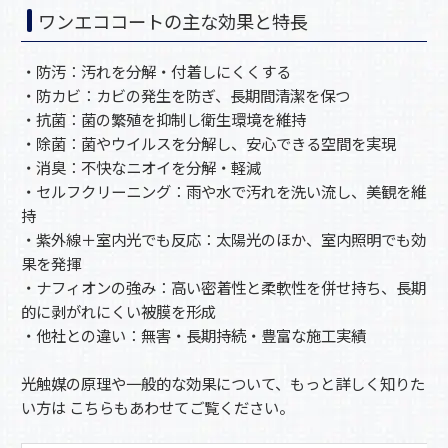
ワンエココートの主な効果と特長
・防汚：汚れを分解・付着しにくくする
・防カビ：カビの発生を防ぎ、長期間清潔を保つ
・抗菌：菌の繁殖を抑制し衛生環境を維持
・除菌：菌やウイルスを分解し、安心できる空間を実現
・消臭：不快なニオイを分解・軽減
・セルフクリーニング：雨や水で汚れを洗い流し、美観を維
持
・紫外線＋室内光でも反応：太陽光のほか、室内照明でも効
果を発揮
・ナフィオンの強み：高い密着性と柔軟性を併せ持ち、長期
的に剥がれにくい被膜を形成
・他社との違い：無害・長期持続・豊富な施工実績
光触媒の原理や一般的な効果について、もっと詳しく知りた
い方は こちらもあわせてご覧ください。