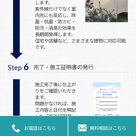
します。
紫外線だけでなく室
内光にも反応し、除
菌・抗菌・防カビ・
防汚・消臭の効果を
長期間発揮します。
住宅や店舗など、さまざまな建物に対応可能
です。
6
完了・施工証明書の発行
Step
施工完了後に仕上が
りをご確認いただき
ます。
問題がなければ、施
工内容と日付を明記
した「施工証明書」
を発行。


お電話はこちら
無料相談はこちら
遠方のお客様には、
写真や証明書をデータでお届けいたします。