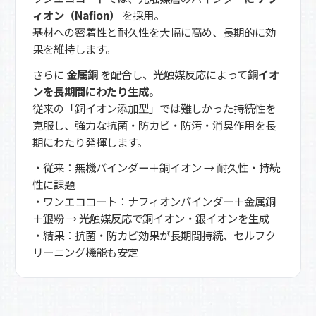
ィオン（Nafion）
を採用。
基材への密着性と耐久性を大幅に高め、長期的に効
果を維持します。
さらに
金属銅
を配合し、光触媒反応によって
銅イオ
ンを長期間にわたり生成
。
従来の「銅イオン添加型」では難しかった持続性を
克服し、強力な抗菌・防カビ・防汚・消臭作用を長
期にわたり発揮します。
・従来：無機バインダー＋銅イオン → 耐久性・持続
性に課題
・ワンエココート：ナフィオンバインダー＋金属銅
＋銀粉 → 光触媒反応で銅イオン・銀イオンを生成
・結果：抗菌・防カビ効果が長期間持続、セルフク
リーニング機能も安定