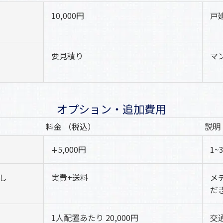
10,000円
戸
要見積り
マ
オプション・追加費用
料金 （税込）
説明
∔5,000円
1
し
実費+送料
メ
だ
1人配置あたり 20,000円
交