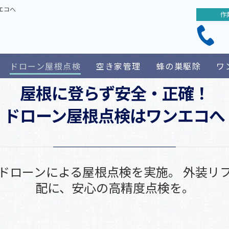
外壁を塗り替えずキレイ復活】洗浄＋ワンエココートで叶える
エコへ
作
んな見積書には要注意！外壁塗装で失敗しないためのポイント
セラ・マイクロガード外壁の北面カビ対策｜高機能サイディン
の巣駆除で「ぼったくり業者」に注意！適正料金と安心業者の
ドローン屋根点検
空き家管理
蜂の巣駆除
ワ
加古川市 空き家管理登録事業者」として登録されました
外壁を塗り替えずキレイ復活】洗浄＋ワンエココートで叶える
屋根に登らず安全・正確！
ドローン屋根点検はワンエコへ
ドローンによる屋根点検を実施。 外装リ
配に、安心の高精度点検を。