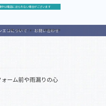
…
業中は電話に出られない場合がございます
MORE
…
…
ンエコについて
お問い合わせ
お問い合わせフォームは24時間受付中
…
フォーム前や雨漏りの心