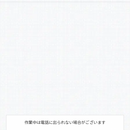
a
有
c
e
b
o
o
k
作業中は電話に出られない場合がございます