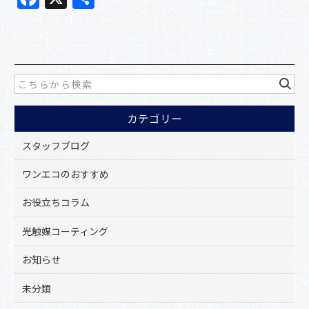
a
有
c
e
b
o
カテゴリー
o
k
スタッフブログ
ワンエコのおすすめ
お役立ちコラム
光触媒コーティング
お知らせ
未分類