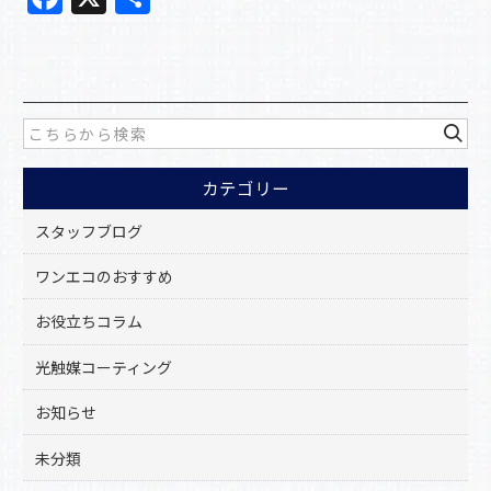
a
有
c
e
b
o
カテゴリー
o
k
スタッフブログ
ワンエコのおすすめ
お役立ちコラム
光触媒コーティング
お知らせ
未分類