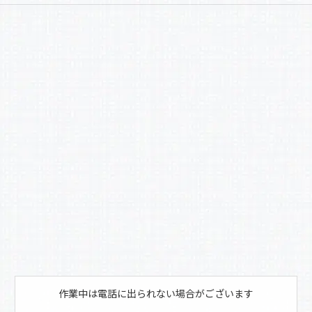
a
有
c
e
b
o
o
k
作業中は電話に出られない場合がございます