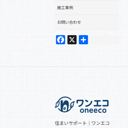
施工事例
お問い合わせ
F
X
共
a
有
c
e
b
o
o
k
住まいサポート｜ワンエコ