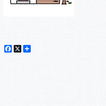
F
X
共
a
有
c
e
b
o
o
k