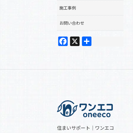
施工事例
お問い合わせ
F
X
共
a
有
c
e
b
o
o
k
住まいサポート｜ワンエコ