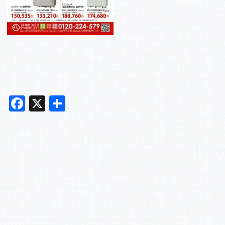
F
X
共
a
有
c
e
b
o
o
k