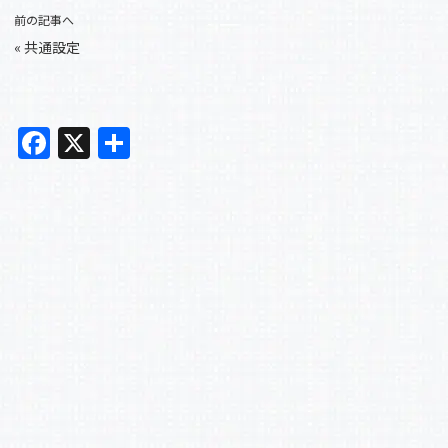
前の記事へ
«
共通設定
F
X
共
a
有
c
e
b
o
o
k