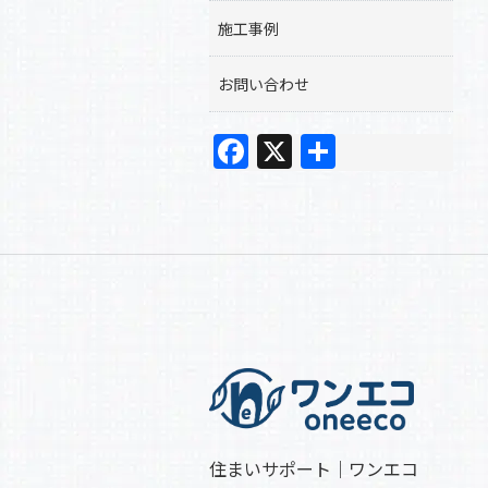
施工事例
お問い合わせ
F
X
共
a
有
c
e
b
o
o
k
住まいサポート｜ワンエコ