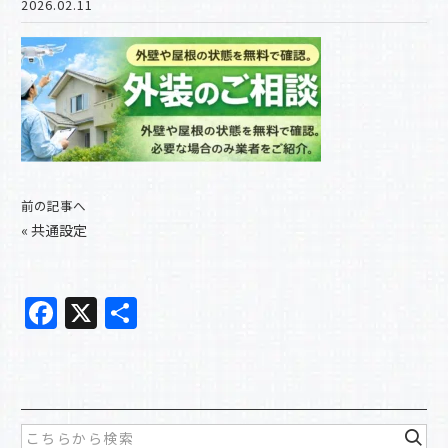
2026.02.11
前の記事へ
«
共通設定
F
X
共
a
有
c
e
b