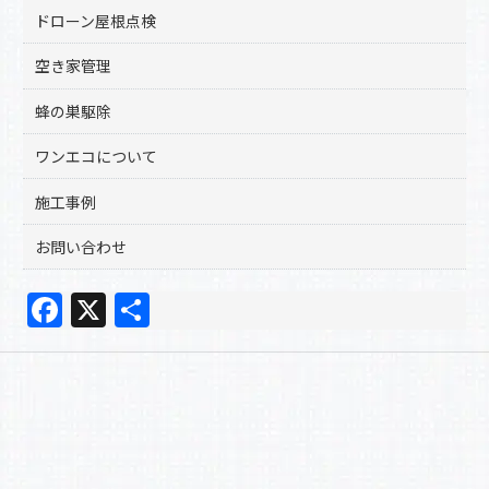
ドローン屋根点検
空き家管理
蜂の巣駆除
ワンエコについて
施工事例
お問い合わせ
F
X
共
a
有
c
e
b
o