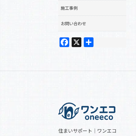
施工事例
お問い合わせ
F
X
共
a
有
c
e
b
o
o
k
住まいサポート｜ワンエコ