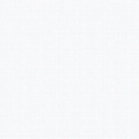
a
有
c
e
b
o
o
k