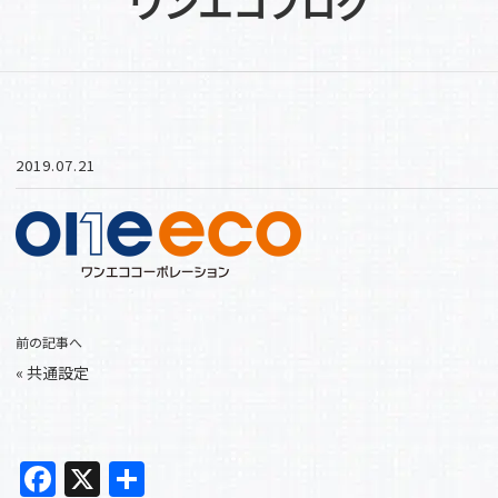
ワンエコブログ
2019.07.21
前の記事へ
«
共通設定
F
X
共