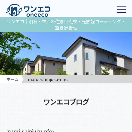
ワンエコ｜明石・神戸の住まい点検・光触媒コーティング・
空き家管理
ホーム
marui-shinjuku-nfe2
ワンエコブログ
marui-shinjuku-nfe2