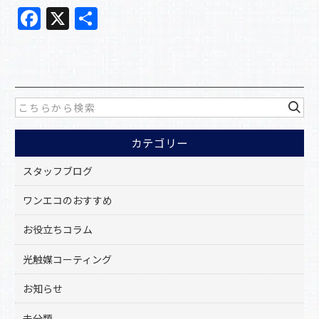
F
X
共
a
有
c
e
b
o
カテゴリー
o
k
スタッフブログ
ワンエコのおすすめ
お役立ちコラム
光触媒コーティング
お知らせ
未分類