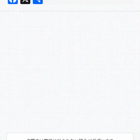
a
有
c
e
b
o
o
k