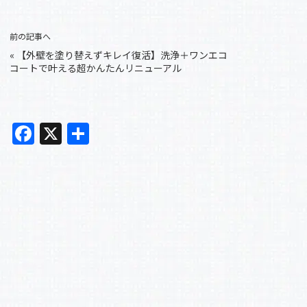
前の記事へ
«
【外壁を塗り替えずキレイ復活】洗浄＋ワンエコ
コートで叶える超かんたんリニューアル
F
X
共
a
有
c
e
b
o
o
k