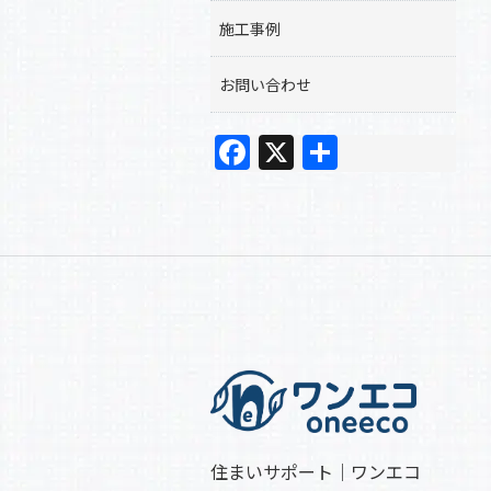
施工事例
お問い合わせ
F
X
共
a
有
c
e
b
o
o
k
住まいサポート｜ワンエコ