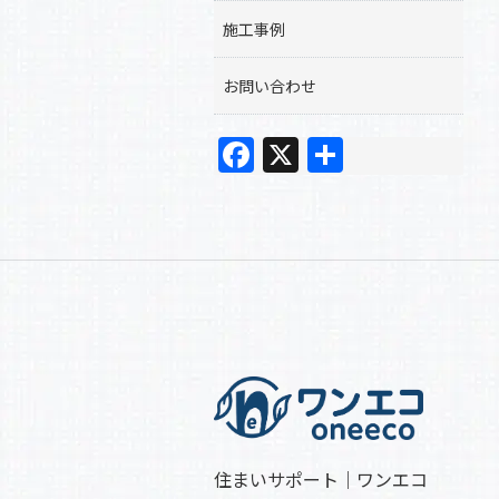
施工事例
お問い合わせ
F
X
共
a
有
c
e
b
o
o
k
住まいサポート｜ワンエコ