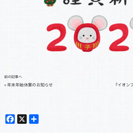
前の記事へ
«
年末年始休業のお知らせ
『イオン
F
X
共
a
有