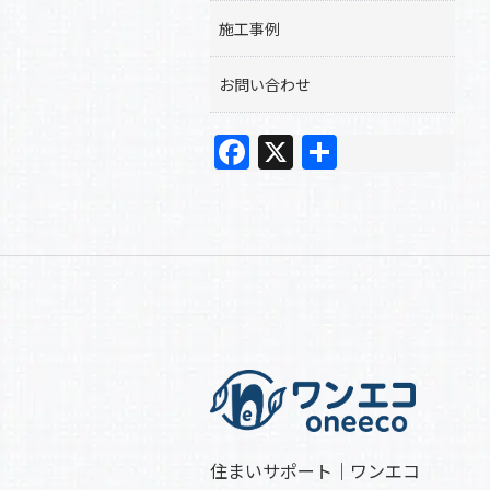
施工事例
お問い合わせ
F
X
共
a
有
c
e
b
o
o
k
住まいサポート｜ワンエコ