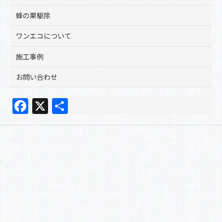
蜂の巣駆除
ワンエコについて
施工事例
お問い合わせ
F
X
共
a
有
c
e
b
o
o
k