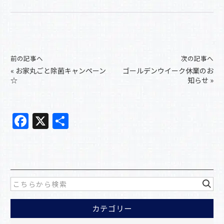
前の記事へ
次の記事へ
«
お家丸ごと除菌キャンペーン
ゴールデンウイーク休業のお
☆
知らせ
»
F
X
共
a
有
c
e
b
o
カテゴリー
o