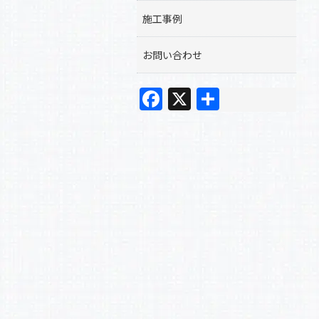
施工事例
お問い合わせ
F
X
共
a
有
c
e
b
o
o
k