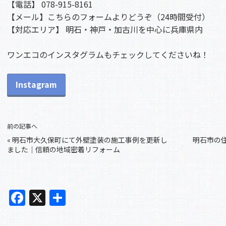
【電話】 078-915-8161
【メール】
こちらのフォームよりどうぞ（24時間受付）
【対応エリア】 明石・神戸・加古川を中心に兵庫県内
ワンエコのインスタグラムもチェックしてくださいね！
Instagram
前の記事へ
«
明石市大久保町にて外壁塗装の施工事例を更新し
明石市の
ました｜信頼の地域密着リフォーム
F
X
共
a
有