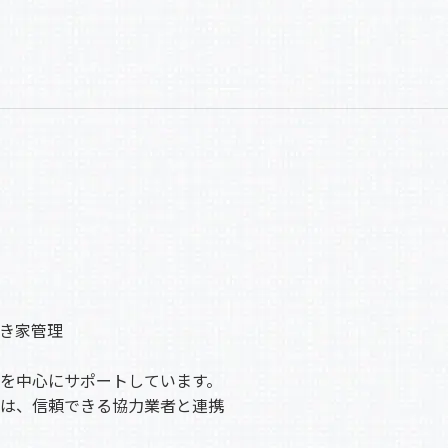
c
e
b
o
o
k
き家管理
を中心にサポートしています。
は、信頼できる協力業者と連携