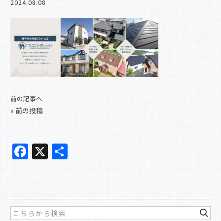
2024.08.08
前の記事へ
«
前の投稿
F
X
共
a
有
c
e
b