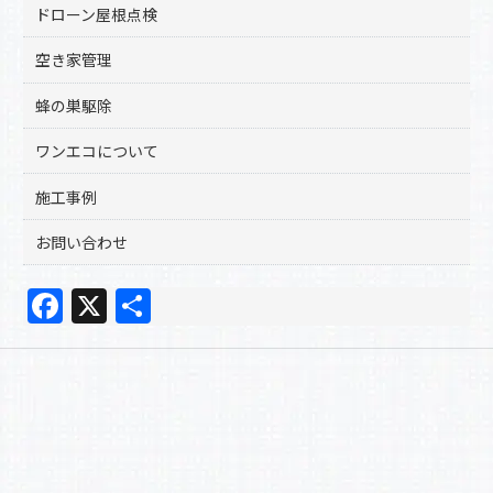
ドローン屋根点検
空き家管理
蜂の巣駆除
ワンエコについて
施工事例
お問い合わせ
F
X
共
a
有
c
e
b
o