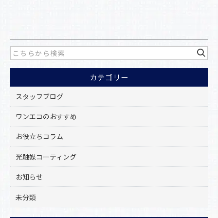
a
有
c
e
b
o
カテゴリー
o
k
スタッフブログ
ワンエコのおすすめ
お役立ちコラム
光触媒コーティング
お知らせ
未分類