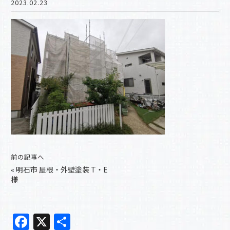
2023.02.23
前の記事へ
«
明石市 屋根・外壁塗装 T・E
様
F
X
共