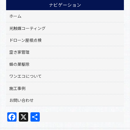
ナビゲーション
ホーム
光触媒コーティング
ドローン屋根点検
空き家管理
蜂の巣駆除
ワンエコについて
施工事例
お問い合わせ
F
X
共
a
有