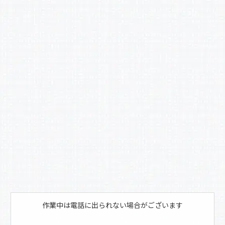
c
e
b
o
o
k
作業中は電話に出られない場合がございます