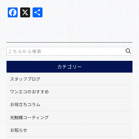
F
X
共
a
有
c
e
b
o
カテゴリー
o
k
スタッフブログ
ワンエコのおすすめ
お役立ちコラム
光触媒コーティング
お知らせ