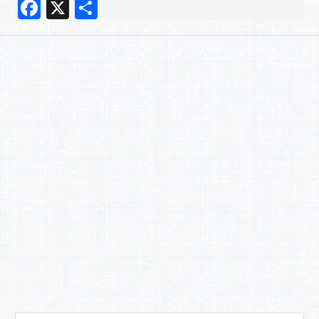
F
X
共
a
有
c
e
b
o
o
k