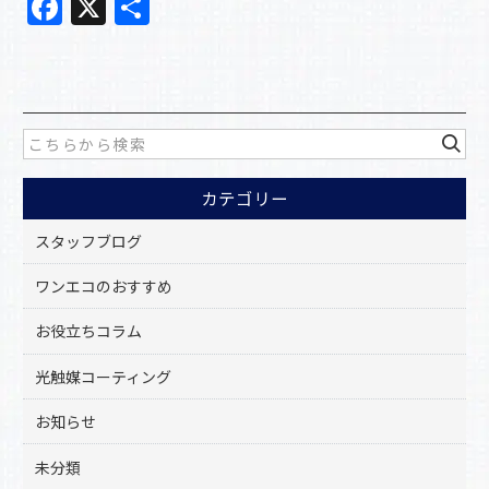
F
X
共
a
有
c
e
b
o
カテゴリー
o
k
スタッフブログ
ワンエコのおすすめ
お役立ちコラム
光触媒コーティング
お知らせ
未分類