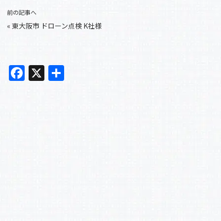
前の記事へ
«
東大阪市 ドローン点検 K社様
F
X
共
a
有
c
e
b
o
o
k