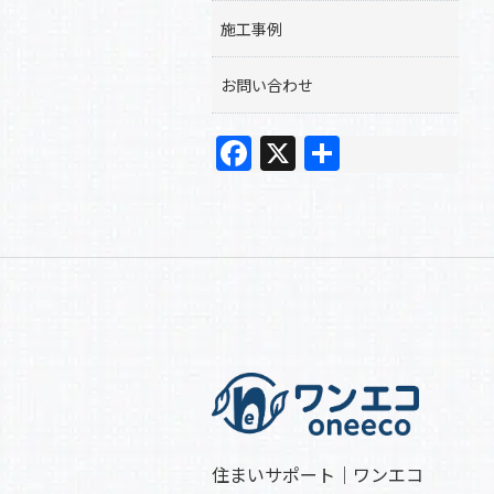
施工事例
お問い合わせ
F
X
共
a
有
c
e
b
o
o
k
住まいサポート｜ワンエコ