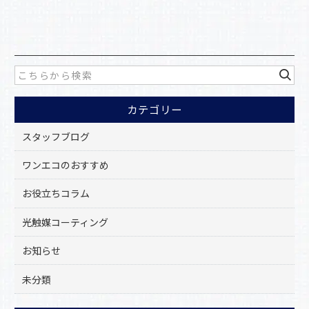
a
有
c
e
b
o
カテゴリー
o
k
スタッフブログ
ワンエコのおすすめ
お役立ちコラム
光触媒コーティング
お知らせ
未分類