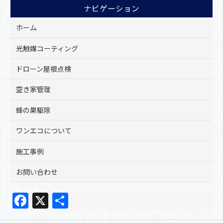
ナビゲーション
ホーム
光触媒コーティング
ドローン屋根点検
空き家管理
蜂の巣駆除
ワンエコについて
施工事例
お問い合わせ
F
X
共
a
有