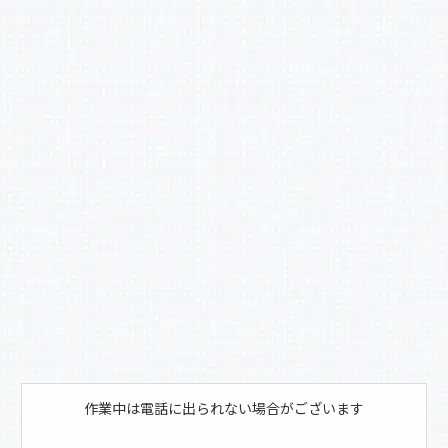
c
e
b
o
o
k
作業中は電話に出られない場合がございます