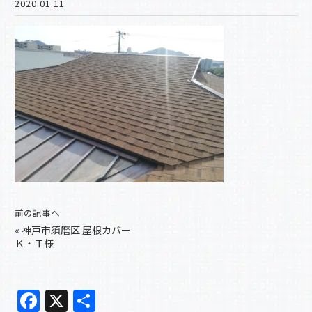
2020.01.11
前の記事へ
«
神戸市須磨区 屋根カバー
Ｋ・Ｔ様
F
X
共