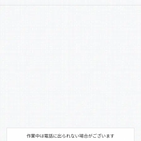
a
有
c
e
b
o
o
k
作業中は電話に出られない場合がございます