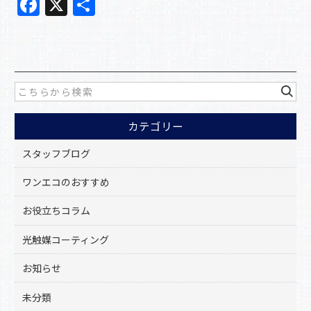
F
X
共
a
有
c
e
b
o
カテゴリー
o
k
スタッフブログ
ワンエコのおすすめ
お役立ちコラム
光触媒コーティング
お知らせ
未分類