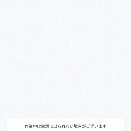
a
有
c
e
b
o
o
k
作業中は電話に出られない場合がございます