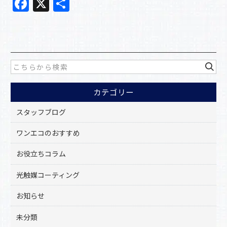
F
X
共
a
有
c
e
b
o
カテゴリー
o
k
スタッフブログ
ワンエコのおすすめ
お役立ちコラム
光触媒コーティング
お知らせ
未分類