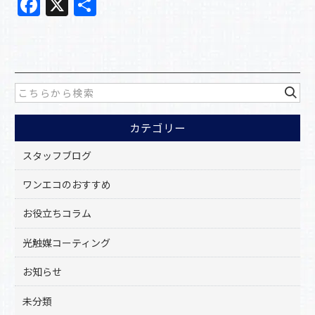
F
X
共
a
有
c
e
b
o
カテゴリー
o
k
スタッフブログ
ワンエコのおすすめ
お役立ちコラム
光触媒コーティング
お知らせ
未分類