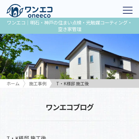
ワンエコ｜明石・神戸の住まい点検・光触媒コーティング・
空き家管理
ホーム
施工事例
T・K様邸 施工後
ワンエコブログ
T・K様邸 施工後