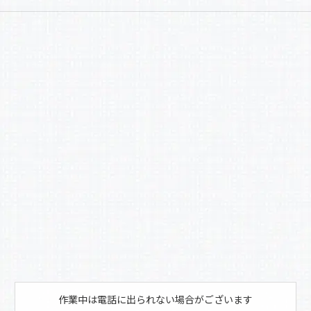
a
有
c
e
b
o
o
k
作業中は電話に出られない場合がございます