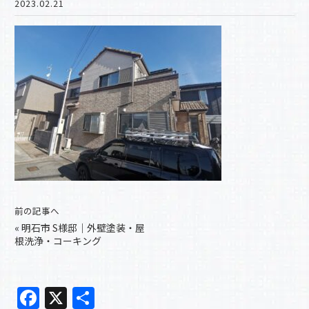
2023.02.21
前の記事へ
«
明石市 S様邸｜外壁塗装・屋
根洗浄・コーキング
F
X
共