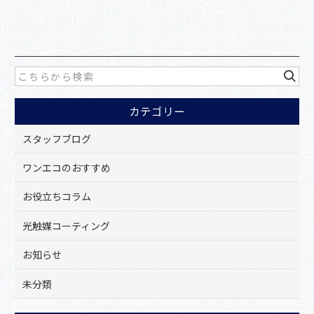
a
有
c
e
b
o
カテゴリー
o
k
スタッフブログ
ワンエコのおすすめ
お役立ちコラム
光触媒コーティング
お知らせ
未分類