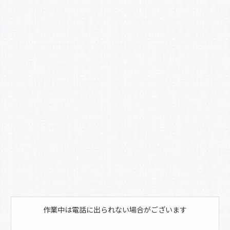
c
e
b
o
o
k
作業中は電話に出られない場合がございます