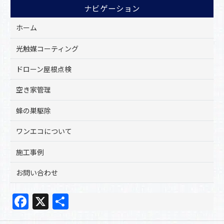
ナビゲーション
ホーム
光触媒コーティング
ドローン屋根点検
空き家管理
蜂の巣駆除
ワンエコについて
施工事例
お問い合わせ
F
X
共
a
有