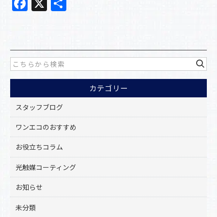
F
X
共
a
有
c
e
b
o
カテゴリー
o
k
スタッフブログ
ワンエコのおすすめ
お役立ちコラム
光触媒コーティング
お知らせ
未分類