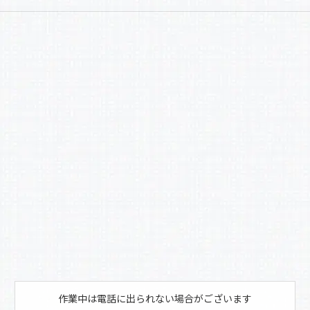
a
有
c
e
b
o
o
k
作業中は電話に出られない場合がございます