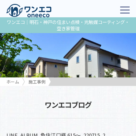
ワンエコ｜明石・神戸の住まい点検・光触媒コーティング・
空き家管理
ホーム
施工事例
LINE_ALBUM_魚住江口様 615〜_220715_2
ワンエコブログ
LINE_ALBUM_魚住江口様 615〜_220715_2