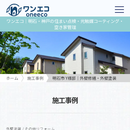
ワンエコ｜明石・神戸の住まい点検・光触媒コーティング・
空き家管理
ホーム
施工事例
明石市 Y様邸｜外壁修繕・外壁塗装
施工事例
外壁塗装
/
その他リフォーム