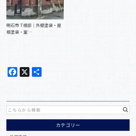
明石市 T様邸｜外壁塗装・屋
根塗装・室…
F
X
共
a
有
c
e
b
o
カテゴリー
o