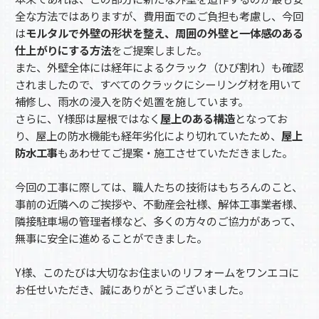
全な方法ではありますが、費用面でのご負担も考慮し、今回
は
モルタルで外壁の形状を整え、周囲の外壁と一体感のある
仕上がりにする方法
をご提案しました。
また、外壁全体には経年によるクラック（ひび割れ）も確認
されましたので、すべてのクラックにシーリング材を用いて
補修し、雨水の浸入を防ぐ処置を施しています。
さらに、Y様邸は屋根ではなく
屋上のある構造
となってお
り、屋上の防水機能も経年劣化により切れていたため、
屋上
防水工事
もあわせてご提案・施工させていただきました。
今回の工事に際しては、職人たちの技術はもちろんのこと、
事前の近隣へのご挨拶や、不動産会社様、解体工事業者様、
隣接駐車場の管理者様など、多くの方々のご協力があって、
無事に安全に進めることができました。
Y様、このたびは大切なお住まいのリフォームをワンエコに
お任せいただき、誠にありがとうございました。