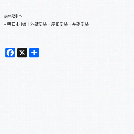
前の記事へ
«
明石市 I様｜外壁塗装・屋根塗装・基礎塗装
F
X
共
a
有
c
e
b
o
o
k