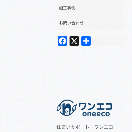
施工事例
お問い合わせ
F
X
共
a
有
c
e
b
o
o
k
住まいサポート｜ワンエコ