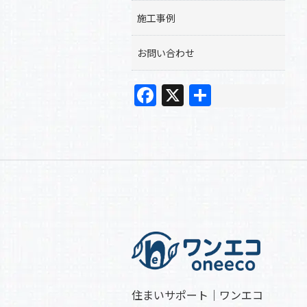
施工事例
お問い合わせ
F
X
共
a
有
c
e
b
o
o
k
住まいサポート｜ワンエコ