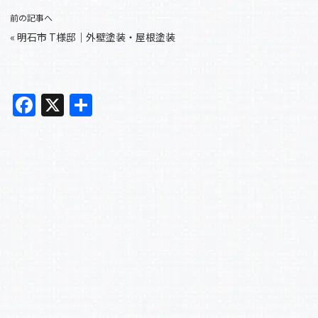
前の記事へ
«
明石市 T様邸｜外壁塗装・屋根塗装
F
X
共
a
有
c
e
b
o
o
k