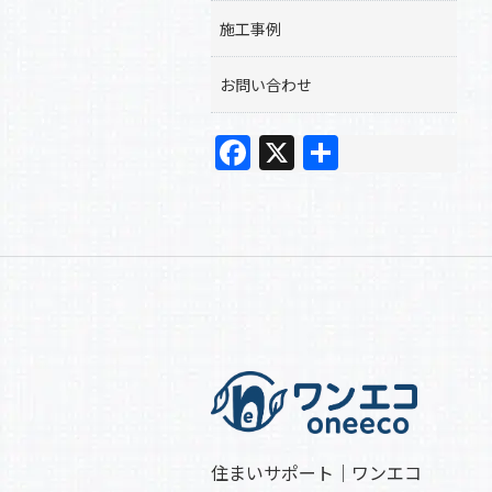
施工事例
お問い合わせ
F
X
共
a
有
c
e
b
o
o
k
住まいサポート｜ワンエコ