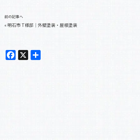
前の記事へ
«
明石市 T様邸｜外壁塗装・屋根塗装
F
X
共
a
有
c
e
b
o
o
k