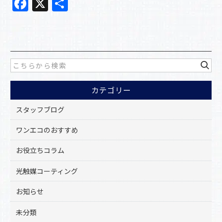
F
X
共
a
有
c
e
b
o
カテゴリー
o
k
スタッフブログ
ワンエコのおすすめ
お役立ちコラム
光触媒コーティング
お知らせ
未分類