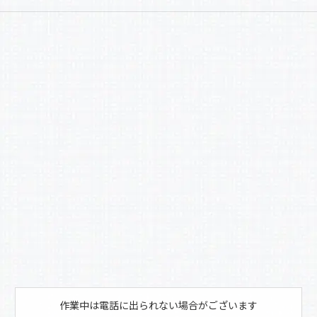
a
有
c
e
b
o
o
k
作業中は電話に出られない場合がございます