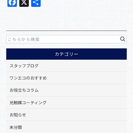
F
X
共
a
有
c
e
b
o
カテゴリー
o
k
スタッフブログ
ワンエコのおすすめ
お役立ちコラム
光触媒コーティング
お知らせ
未分類