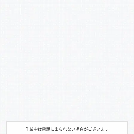
a
有
c
e
b
o
o
k
作業中は電話に出られない場合がございます