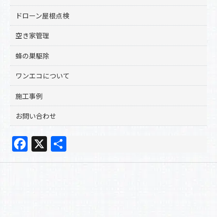
ドローン屋根点検
空き家管理
蜂の巣駆除
ワンエコについて
施工事例
お問い合わせ
F
X
共
a
有
c
e
b