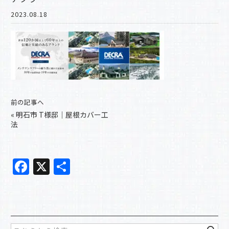
2023.08.18
前の記事へ
«
明石市 T様邸｜屋根カバー工
法
F
X
共
a
有
c
e