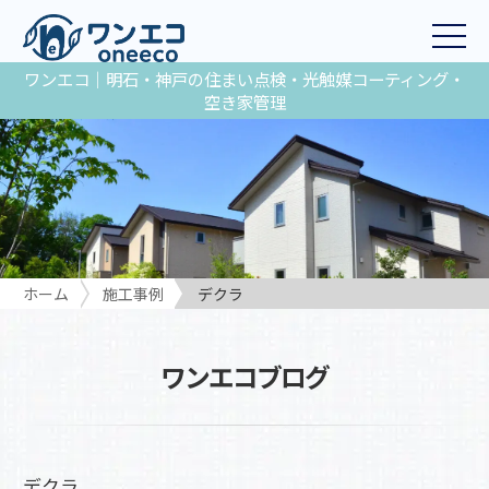
ワンエコ｜明石・神戸の住まい点検・光触媒コーティング・
空き家管理
ホーム
施工事例
デクラ
ワンエコブログ
デクラ