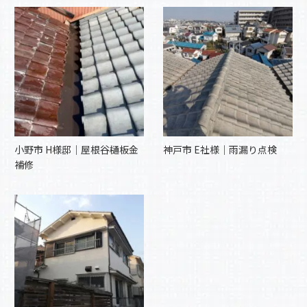
小野市 H様邸｜屋根谷樋板金
神戸市 E社様｜雨漏り点検
補修