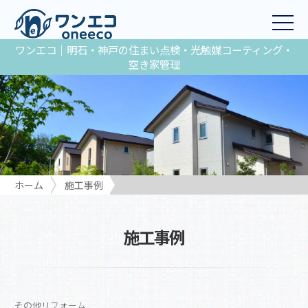
ワンエコ｜明石・神戸の住まい点検・光触媒コーティング・
空き家管理
ホーム
施工事例
播磨町 A様邸｜雨樋交換・カーポート屋根
施工事例
その他リフォーム