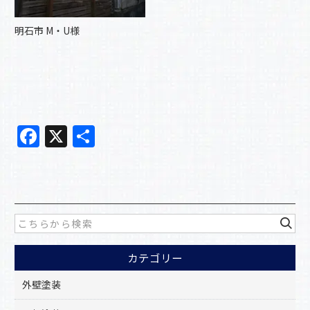
明石市 M・U様
F
X
共
a
有
c
e
b
o
カテゴリー
o
k
外壁塗装