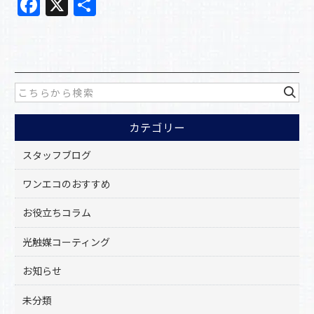
F
X
共
a
有
c
e
b
o
カテゴリー
o
k
スタッフブログ
ワンエコのおすすめ
お役立ちコラム
光触媒コーティング
お知らせ
未分類