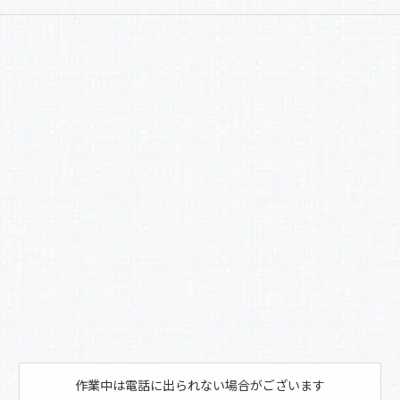
a
有
c
e
b
o
o
k
作業中は電話に出られない場合がございます