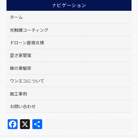
ナビゲーション
ホーム
光触媒コーティング
ドローン屋根点検
空き家管理
蜂の巣駆除
ワンエコについて
施工事例
お問い合わせ
F
X
共
a
有