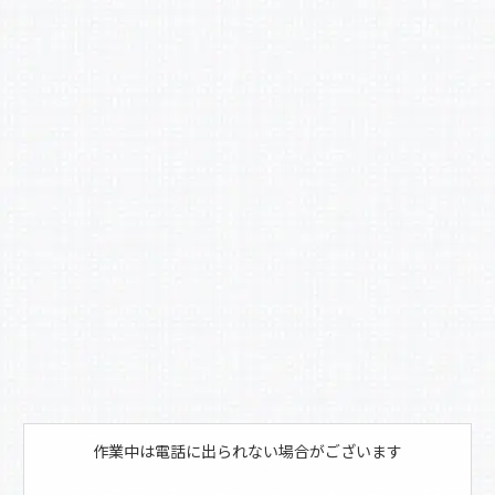
c
e
b
o
o
k
作業中は電話に出られない場合がございます