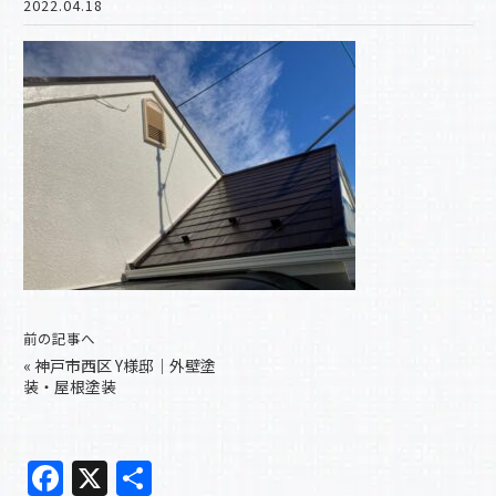
2022.04.18
前の記事へ
«
神戸市西区 Y様邸｜外壁塗
装・屋根塗装
F
X
共