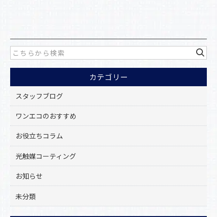
a
有
c
e
b
o
カテゴリー
o
k
スタッフブログ
ワンエコのおすすめ
お役立ちコラム
光触媒コーティング
お知らせ
未分類