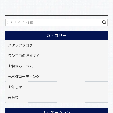
c
e
b
o
カテゴリー
o
k
スタッフブログ
ワンエコのおすすめ
お役立ちコラム
光触媒コーティング
お知らせ
未分類
ナビゲーション