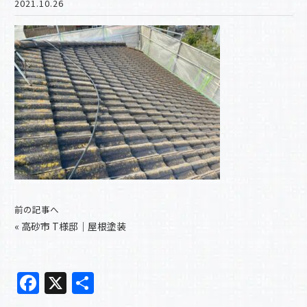
2021.10.26
前の記事へ
«
高砂市 T様邸｜屋根塗装
F
X
共
a
有