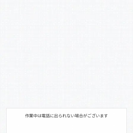
c
e
b
o
o
k
作業中は電話に出られない場合がございます