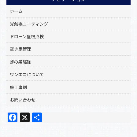
ホーム
光触媒コーティング
ドローン屋根点検
空き家管理
蜂の巣駆除
ワンエコについて
施工事例
お問い合わせ
F
X
共
a
有