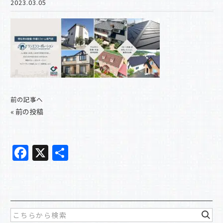
2023.03.05
前の記事へ
«
前の投稿
F
X
共
a
有
c
e
b