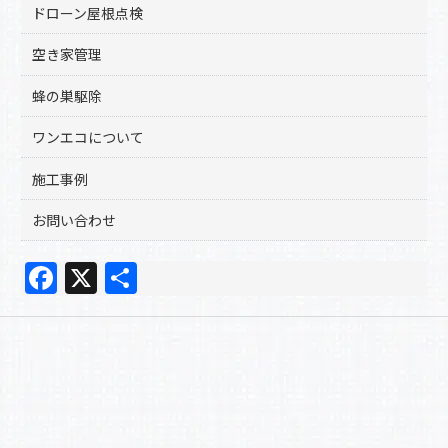
ドローン屋根点検
空き家管理
蜂の巣駆除
ワンエコについて
施工事例
お問い合わせ
F
X
共
a
有
c
e
b
o