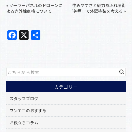
«
ソーラーパネルのドローンに
住みやすさと魅力あふれる街
よる赤外線点検について
「神戸」で外壁塗装を考える
»
F
X
共
a
有
c
e
b
o
カテゴリー
o
k
スタッフブログ
ワンエコのおすすめ
お役立ちコラム