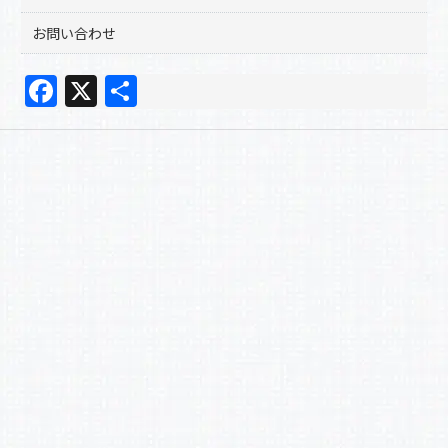
お問い合わせ
F
X
共
a
有
c
e
b
o
o
k