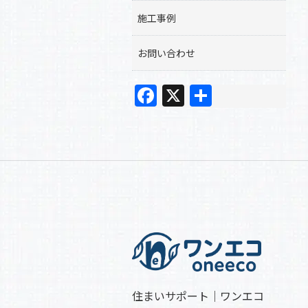
施工事例
お問い合わせ
F
X
共
a
有
c
e
b
o
o
k
住まいサポート｜ワンエコ