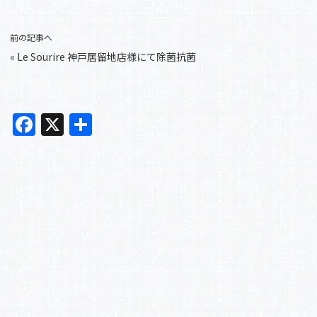
前の記事へ
«
Le Sourire 神戸居留地店様にて除菌抗菌
F
X
共
a
有
c
e
b
o
o
k