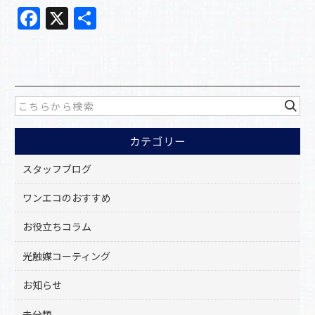
F
X
共
a
有
c
e
b
o
カテゴリー
o
k
スタッフブログ
ワンエコのおすすめ
お役立ちコラム
光触媒コーティング
お知らせ
未分類