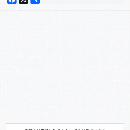
a
有
c
e
b
o
o
k