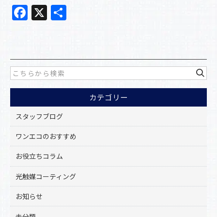
F
X
共
a
有
c
e
b
o
カテゴリー
o
k
スタッフブログ
ワンエコのおすすめ
お役立ちコラム
光触媒コーティング
お知らせ
未分類