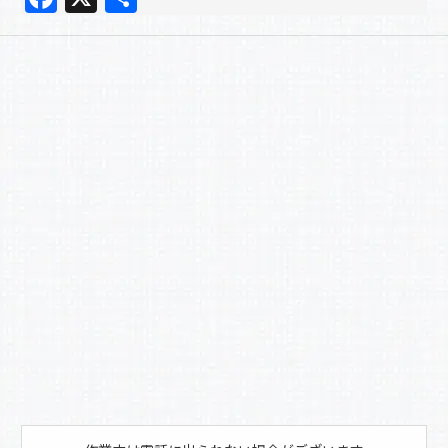
a
有
c
e
b
o
o
k