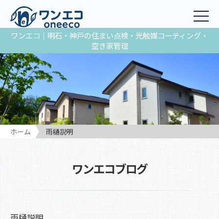
ワンエコ｜明石・神戸の住まい点検・光触媒コーティング・
空き家管理
ホーム
雨樋説明
ワンエコブログ
雨樋説明