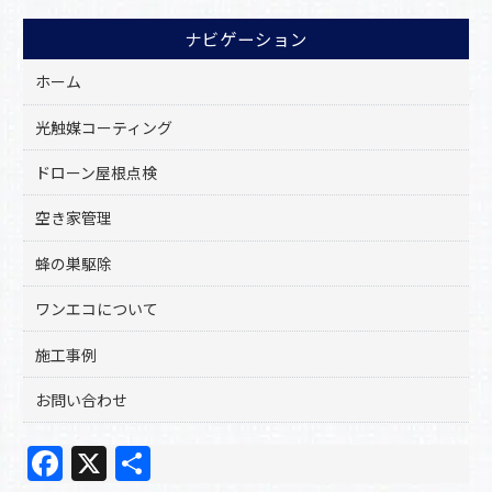
ナビゲーション
ホーム
光触媒コーティング
ドローン屋根点検
空き家管理
蜂の巣駆除
ワンエコについて
施工事例
お問い合わせ
F
X
共