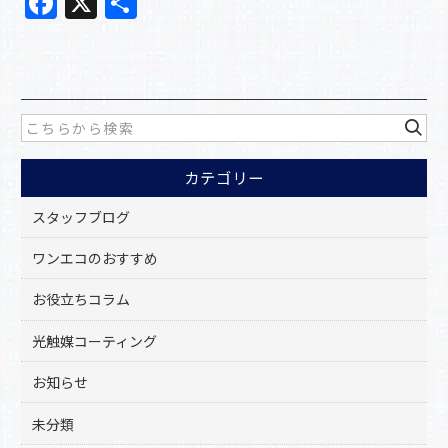
F
X
共
a
有
c
e
b
o
カテゴリー
o
k
スタッフブログ
ワンエコのおすすめ
お役立ちコラム
光触媒コーティング
お知らせ
未分類