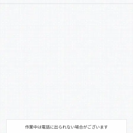
a
有
c
e
b
o
o
k
作業中は電話に出られない場合がございます