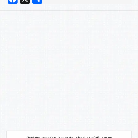
a
有
c
e
b
o
o
k