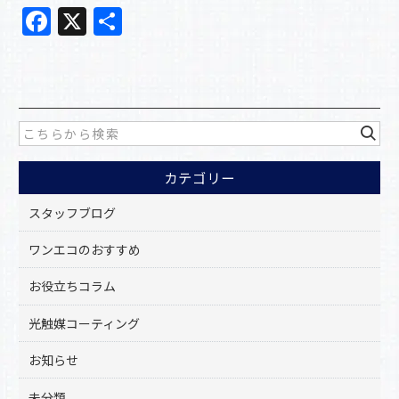
F
X
共
a
有
c
e
b
o
カテゴリー
o
k
スタッフブログ
ワンエコのおすすめ
お役立ちコラム
光触媒コーティング
お知らせ
未分類