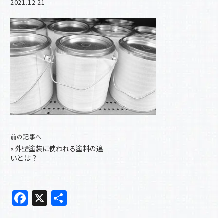
2021.12.21
前の記事へ
«
外壁塗装に使われる塗料の違
いとは？
F
X
共
a
有