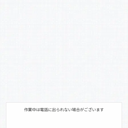
e
b
o
o
k
作業中は電話に出られない場合がございます