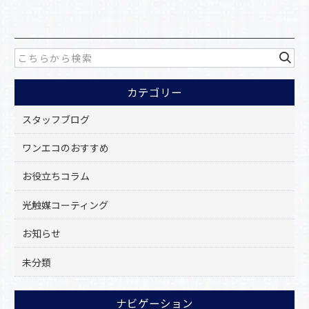
c
e
b
o
カテゴリー
o
k
スタッフブログ
ワンエコのおすすめ
お役立ちコラム
光触媒コーティング
お知らせ
未分類
ナビゲーション