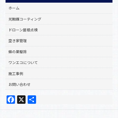
ホーム
光触媒コーティング
ドローン屋根点検
空き家管理
蜂の巣駆除
ワンエコについて
施工事例
お問い合わせ
F
X
共
a
有
c