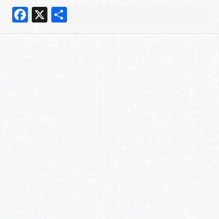
F
X
共
a
有
c
e
b
o
o
k