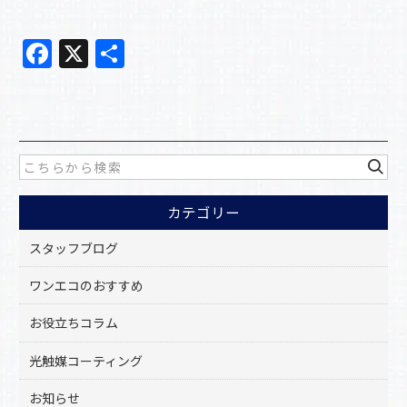
F
X
共
a
有
c
e
b
o
カテゴリー
o
k
スタッフブログ
ワンエコのおすすめ
お役立ちコラム
光触媒コーティング
お知らせ